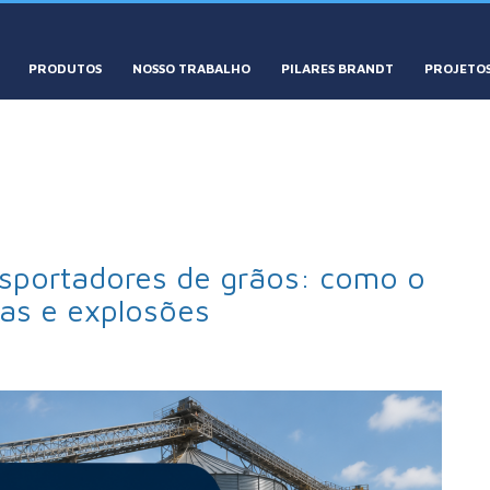
PRODUTOS
NOSSO TRABALHO
PILARES BRANDT
PROJETOS
nsportadores de grãos: como o
as e explosões