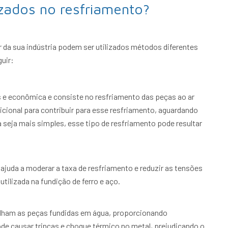
izados no resfriamento?
r da sua indústria podem ser utilizados métodos diferentes
uir:
 e econômica e consiste no resfriamento das peças ao ar
icional para contribuir para esse resfriamento, aguardando
seja mais simples, esse tipo de resfriamento pode resultar
ajuda a moderar a taxa de resfriamento e reduzir as tensões
ilizada na fundição de ferro e aço.
lham as peças fundidas em água, proporcionando
ode causar trincas e choque térmico no metal, prejudicando o