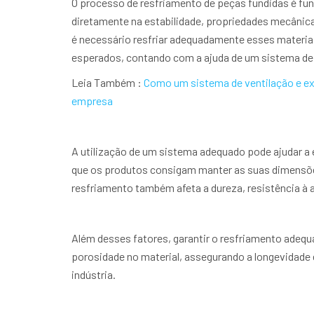
O processo de resfriamento de peças fundidas é fun
diretamente na estabilidade, propriedades mecânica
é necessário resfriar adequadamente esses materiai
esperados, contando com a ajuda de um sistema de 
Leia Também :
Como um sistema de ventilação e exa
empresa
A utilização de um sistema adequado pode ajudar a 
que os produtos consigam manter as suas dimensões
resfriamento também afeta a dureza, resistência à a
Além desses fatores, garantir o resfriamento adequ
porosidade no material, assegurando a longevidade 
indústria.